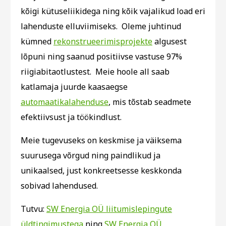
kõigi kütuseliikidega ning kõik vajalikud load eri
lahenduste elluviimiseks. Oleme juhtinud
kümned
rekonstrueerimisprojekte
algusest
lõpuni ning saanud positiivse vastuse 97%
riigiabitaotlustest. Meie hoole all saab
katlamaja juurde kaasaegse
automaatikalahenduse
, mis tõstab seadmete
efektiivsust ja töökindlust.
Meie tugevuseks on keskmise ja väiksema
suurusega võrgud ning paindlikud ja
unikaalsed, just konkreetsesse keskkonda
sobivad lahendused.
Tutvu:
SW Energia OÜ liitumislepingute
üldtingimustega
ning
SW Energia OÜ