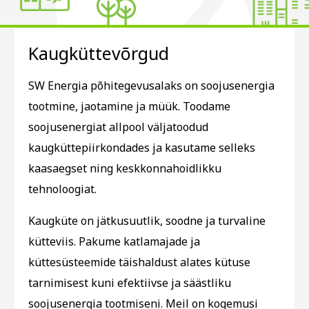
Kaugküttevõrgud
SW Energia põhitegevusalaks on soojusenergia
tootmine, jaotamine ja müük. Toodame
soojusenergiat allpool väljatoodud
kaugküttepiirkondades ja kasutame selleks
kaasaegset ning keskkonnahoidlikku
tehnoloogiat.
Kaugküte on jätkusuutlik, soodne ja turvaline
kütteviis. Pakume katlamajade ja
küttesüsteemide täishaldust alates kütuse
tarnimisest kuni efektiivse ja säästliku
soojusenergia tootmiseni. Meil on kogemusi