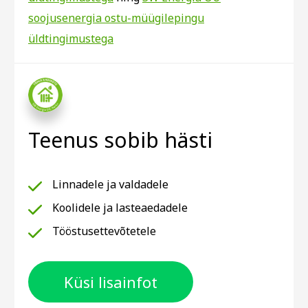
soojusenergia ostu-müügilepingu
üldtingimustega
Teenus sobib hästi
Linnadele ja valdadele
Koolidele ja lasteaedadele
Tööstusettevõtetele
Küsi lisainfot