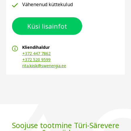
Vähenenud küttekulud
Küsi lisainfot
Kliendihaldur
+372 447 7862
+372 520 9599
rita.kiisk@swenergia.ee
Soojuse tootmine Türi-Särevere