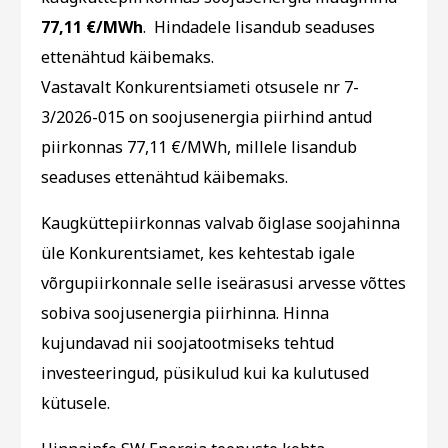
77,11 €/MWh
. Hindadele lisandub seaduses
ettenähtud käibemaks.
Vastavalt Konkurentsiameti otsusele nr 7-
3/2026-015 on soojusenergia piirhind antud
piirkonnas 77,11 €/MWh, millele lisandub
seaduses ettenähtud käibemaks.
Kaugküttepiirkonnas valvab õiglase soojahinna
üle Konkurentsiamet, kes kehtestab igale
võrgupiirkonnale selle iseärasusi arvesse võttes
sobiva soojusenergia piirhinna. Hinna
kujundavad nii soojatootmiseks tehtud
investeeringud, püsikulud kui ka kulutused
kütusele.