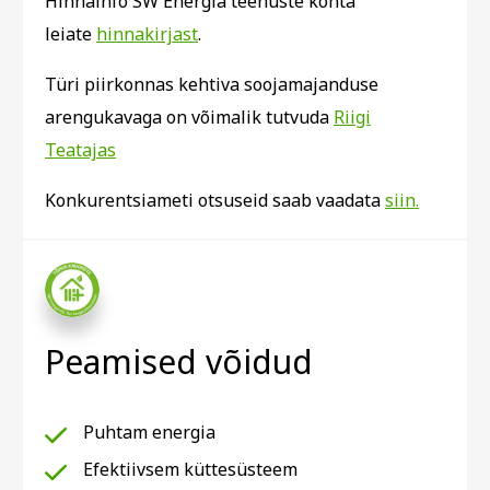
Hinnainfo SW Energia teenuste kohta
leiate
hinnakirjast
.
Türi piirkonnas kehtiva soojamajanduse
arengukavaga on võimalik tutvuda
Riigi
Teatajas
Konkurentsiameti otsuseid saab vaadata
siin.
Peamised võidud
Puhtam energia
Efektiivsem küttesüsteem