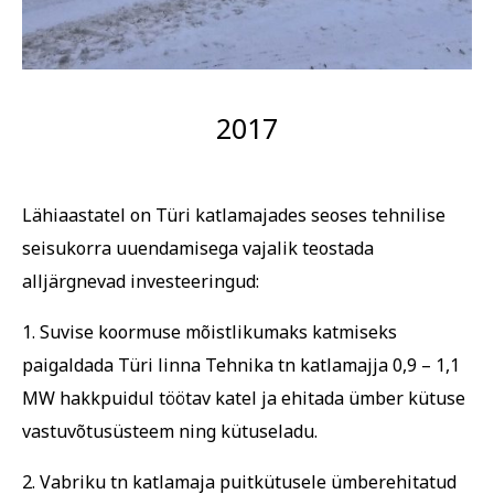
2017
Lähiaastatel on Türi katlamajades seoses tehnilise
seisukorra uuendamisega vajalik teostada
alljärgnevad investeeringud:
1. Suvise koormuse mõistlikumaks katmiseks
paigaldada Türi linna Tehnika tn katlamajja 0,9 – 1,1
MW hakkpuidul töötav katel ja ehitada ümber kütuse
vastuvõtusüsteem ning kütuseladu.
2. Vabriku tn katlamaja puitkütusele ümberehitatud