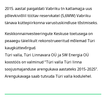
2015. aastal paigaldati Vabriku tn katlamajja uus
põlevkiviõlil töötav reservkatel (5,6MW) Vabriku
tänava küttepiirkonna varustuskindluse tõstmiseks.
Keskkonnainvesteeringute Keskuse toetusega on
peaaegu täielikult rekonstrueeritud mõlemad Türi
kaugküttevõrgud.
Türi valla, Türi Linnavara OÜ ja SW Energia OÜ
koostöös on valminud “Türi valla Türi linna
soojusmajanduse arengukava aastateks 2015-2025”.
Arengukavaga saab tutvuda Türi valla kodulehel.