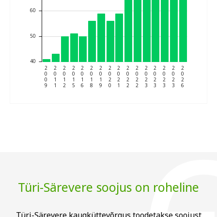
60
50
40
2
2
2
2
2
2
2
2
2
2
2
2
2
2
2
2
0
0
0
0
0
0
0
0
0
0
0
0
0
0
0
0
0
1
1
1
1
1
1
2
2
2
2
2
2
2
2
2
9
1
2
5
6
8
9
0
1
2
2
3
3
3
3
6
Türi-Särevere soojus on roheline
Türi-Särevere kaugküttevõrgus toodetakse soojust