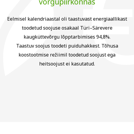
võrgupiirkonnas
Eelmisel kalendriaastal oli taastuvast energiaallikast
toodetud soojuse osakaal Türi–Särevere
kaugküttevõrgu lõpptarbimises 94,8%.
Taastuv soojus toodeti puiduhakkest. Tõhusa
koostootmise režiimil toodetud soojust ega
heitsoojust ei kasutatud.