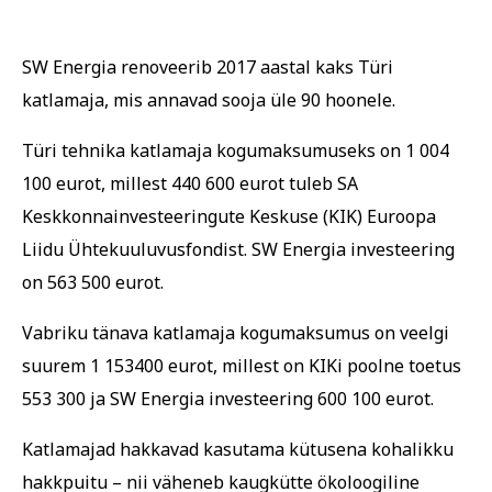
SW Energia renoveerib 2017 aastal kaks Türi
katlamaja, mis annavad sooja üle 90 hoonele.
Türi tehnika katlamaja kogumaksumuseks on 1 004
100 eurot, millest 440 600 eurot tuleb SA
Keskkonnainvesteeringute Keskuse (KIK) Euroopa
Liidu Ühtekuuluvusfondist. SW Energia investeering
on 563 500 eurot.
Vabriku tänava katlamaja kogumaksumus on veelgi
suurem 1 153400 eurot, millest on KIKi poolne toetus
553 300 ja SW Energia investeering 600 100 eurot.
Katlamajad hakkavad kasutama kütusena kohalikku
hakkpuitu – nii väheneb kaugkütte ökoloogiline