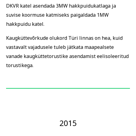
DKVR katel asendada 3MW hakkpuidukatlaga ja
suvise koormuse katmiseks paigaldada 1MW
hakkpuidu katel.
Kaugküttevõrkude olukord Türi linnas on hea, kuid
vastavalt vajadusele tuleb jätkata maapealsete
vanade kaugküttetorustike asendamist eelisoleeritud
torustikega.
2015