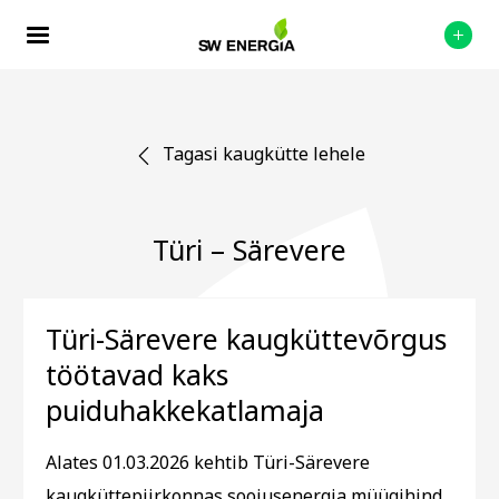
Tagasi kaugkütte lehele
Türi – Särevere
Türi-Särevere kaugküttevõrgus
töötavad kaks
puiduhakkekatlamaja
Alates 01.03.2026 kehtib Türi-Särevere
kaugküttepiirkonnas soojusenergia müügihind