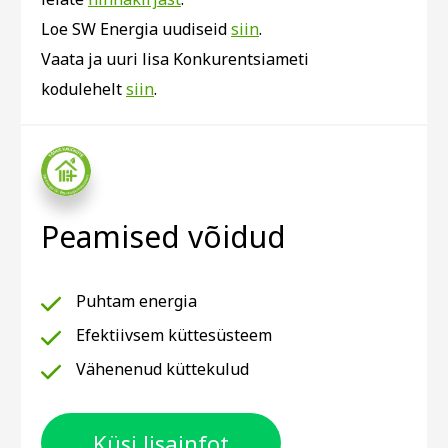
Loe SW Energia uudiseid
siin
.
Vaata ja uuri lisa Konkurentsiameti
kodulehelt
siin
.
Peamised võidud
Puhtam energia
Efektiivsem küttesüsteem
Vähenenud küttekulud
Küsi lisainfot