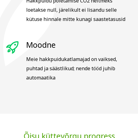
Hakkpuidu põletamise CO2 heitmeks
loetakse null, järelikult ei lisandu selle
kütuse hinnale mitte kunagi saastetasusid
Moodne
Meie hakkpuidukatlamajad on vaiksed,
puhtad ja säästlikud; nende tööd juhib
automaatika
Õisu küttevõrgu progress