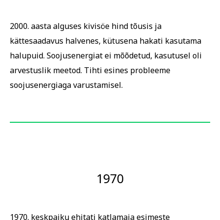
2000. aasta alguses kivisöe hind tõusis ja
kättesaadavus halvenes, kütusena hakati kasutama
halupuid. Soojusenergiat ei mõõdetud, kasutusel oli
arvestuslik meetod. Tihti esines probleeme
soojusenergiaga varustamisel.
1970
1970. keskpaiku ehitati katlamaja esimeste