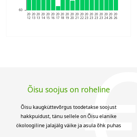
60
20
20
20
20
20
20
20
20
20
20
20
20
20
20
20
20
20
20
20
12
13
13
14
15
16
17
18
19
20
21
22
23
23
23
23
24
26
26
Õisu soojus on roheline
Õisu kaugküttevõrgus toodetakse soojust
hakkpuidust, tänu sellele on Õisu elanike
ökoloogiline jalajälg väike ja asula õhk puhas