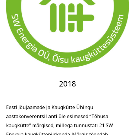
2018
Eesti Jõujaamade ja Kaugkütte Ühingu
aastakonverentsil anti üle esimesed “Tõhusa
kaugkütte” märgised, millega tunnustati 21 SW
Energia kaugküttepiirkonda
.
Märgis tõendab