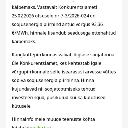
käibemaks. Vastavalt Konkurentsiameti
25.02.2026 otsusele nr. 7-3/2026-024 on
soojusenergia piirhind antud võrgus 93,36
€/MWh, hinnale lisandub seadusega ettenähtud
käibemaks.
Kaugküttepiirkonnas valvab õiglase soojahinna
üle Konkurentsiamet, kes kehtestab igale
võrgupiirkonnale selle iseärasusi arvesse võttes
sobiva soojusenergia piirhinna. Hinna
kujundavad nii soojatootmiseks tehtud
investeeringud, püsikulud kui ka kulutused
kütusele.
Hinnainfo meie muude teenuste kohta
leiate
hinnakirjast
.