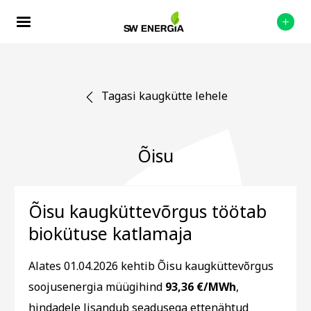
Tagasi kaugkütte lehele
Õisu
Õisu kaugküttevõrgus töötab
biokütuse katlamaja
Alates 01.04.2026 kehtib Õisu kaugküttevõrgus
soojusenergia müügihind
93,36 €/MWh
,
hindadele lisandub seadusega ettenähtud