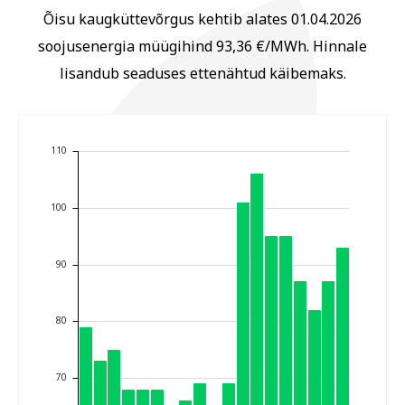
Õisu kaugküttevõrgus kehtib alates 01.04.2026
soojusenergia müügihind 93,36 €/MWh. Hinnale
lisandub seaduses ettenähtud käibemaks.
110
100
90
80
70