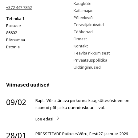
Kaugküte
+372 447 7862
Katlamajad
Põlevkiviõli
Tehnika 1
Teraviljakuivatid
Paikuse
Töökohad
86602
Firmast
Pärnumaa
Kontakt
Estonia
Teavita rikkumisest
Privaatsuspoliitika
Üldtingimused
Viimased uudised
09/02
Rapla Võsa tänava piirkonna kaugküttesüsteem on
saanud põhjaliku uuenduskuuri – val...
Loe edasi
28/01
PRESSITEADE Paikuse/Võru, Eesti27. jaanuar 2026