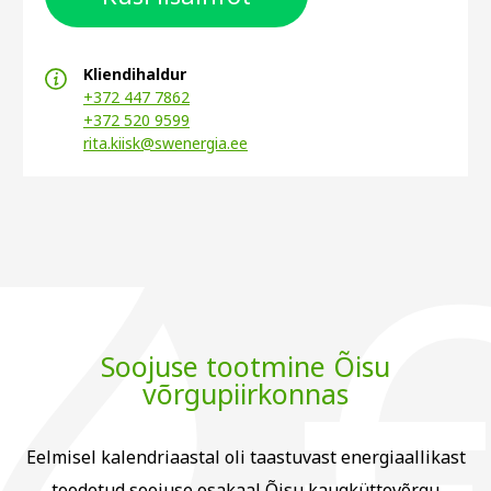
Kliendihaldur
+372 447 7862
+372 520 9599
rita.kiisk@swenergia.ee
Soojuse tootmine Õisu
võrgupiirkonnas
Eelmisel kalendriaastal oli taastuvast energiaallikast
toodetud soojuse osakaal Õisu kaugküttevõrgu