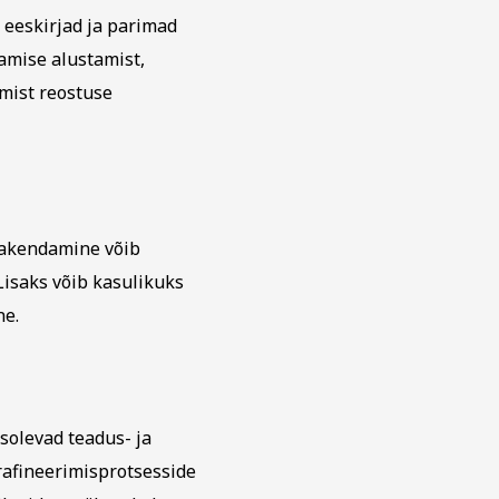
eeskirjad ja parimad
amise alustamist,
mist reostuse
rakendamine võib
Lisaks võib kasulikuks
ne.
solevad teadus- ja
afineerimisprotsesside