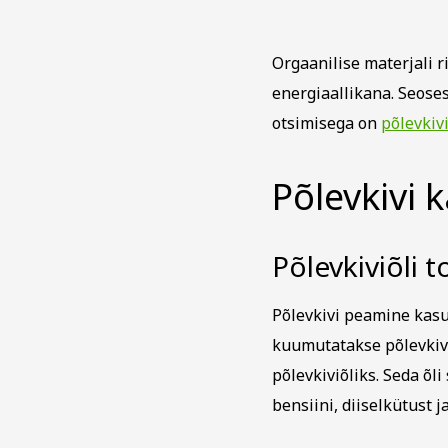
Orgaanilise materjali r
energiaallikana. Seose
otsimisega on
põlevkiv
Põlevkivi 
Põlevkiviõli 
Põlevkivi peamine kas
kuumutatakse põlevkivi
põlevkiviõliks. Seda õl
bensiini, diiselkütust j