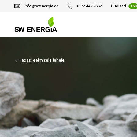
info@swenergia.ee
+372 447 7862
Uudised
160
Tagasi eelmisele lehele