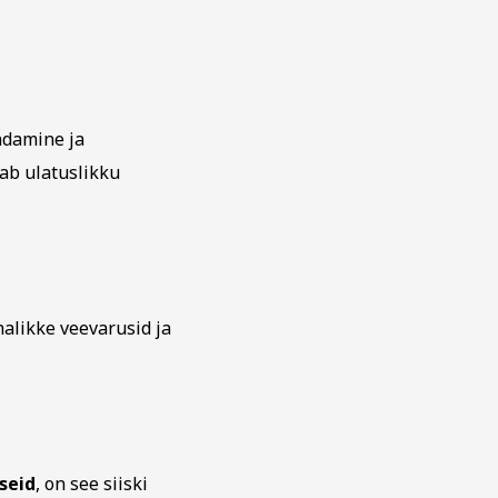
ndamine ja
ab ulatuslikku
alikke veevarusid ja
seid
, on see siiski