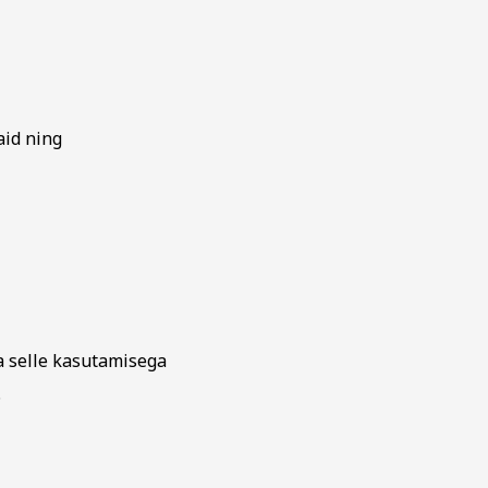
aid ning
a selle kasutamisega
.