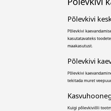
Põlevkivi
Põlevkivi ke
Põlevkivi kaevandamise
kasutatavateks toodete
maakasutust.
Põlevkivi ka
Põlevkivi kaevandamine
tekitada muret veepuud
Kasvuhooneg
Kuigi põlevkiviõli toot