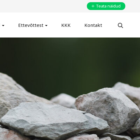
Teata näidud
d
Ettevõttest
KKK
Kontakt