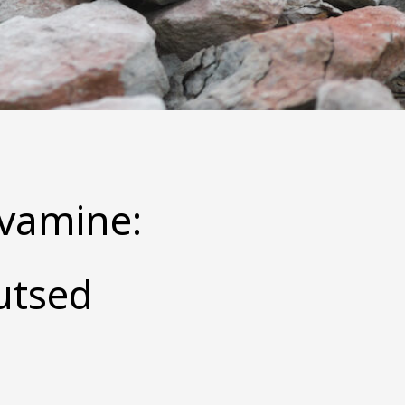
evamine:
kutsed