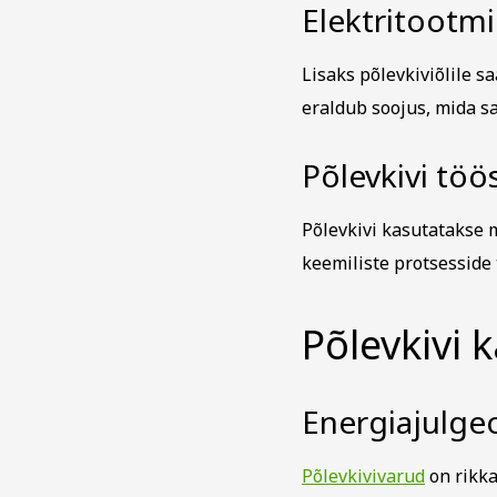
Elektritootmi
Lisaks põlevkiviõlile s
eraldub soojus, mida sa
Põlevkivi töö
Põlevkivi kasutatakse 
keemiliste protsesside
Põlevkivi 
Energiajulge
Põlevkivivarud
on rikka