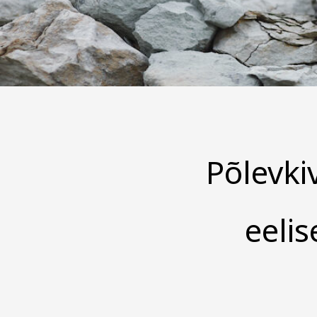
Põlevki
eelis