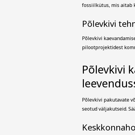
fossiilkütus, mis aita
Põlevkivi teh
Põlevkivi kaevandamise
pilootprojektidest kom
Põlevkivi 
leevendus
Põlevkivi pakutavate v
seotud väljakutseid. S
Keskkonnaho