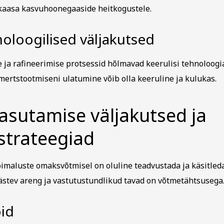
b kaasa kasvuhoonegaaside heitkogustele.
noloogilised väljakutsed
 ja rafineerimise protsessid hõlmavad keerulisi tehnoloogi
mertstootmiseni ulatumine võib olla keeruline ja kulukas.
kasutamise väljakutsed ja
strateegiad
õimaluste omaksvõtmisel on oluline teadvustada ja käsitled
äästev areng ja vastutustundlikud tavad on võtmetähtsusega
id