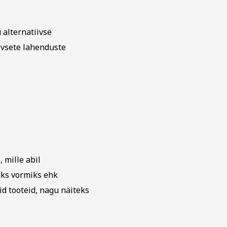
alternatiivse
ivsete lahenduste
, mille abil
aks vormiks ehk
id tooteid, nagu näiteks