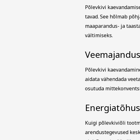
Põlevkivi kaevandamis
tavad. See hõlmab põh
maaparandus- ja taasta
vältimiseks.
Veemajandu
Põlevkivi kaevandamine
aidata vähendada veeta
osutuda mittekonventsi
Energiatõhu
Kuigi põlevkiviõli too
arendustegevused kesk