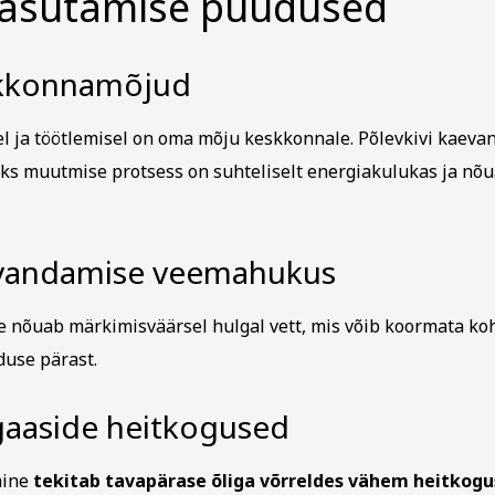
 kasutamise puudused
skkonnamõjud
l ja töötlemisel on oma mõju keskkonnale. Põlevkivi kaeva
ks muutmise protsess on suhteliselt energiakulukas ja nõu
evandamise veemahukus
 nõuab märkimisväärsel hulgal vett, mis võib koormata koh
use pärast.
aaside heitkogused
mine
tekitab tavapärase õliga võrreldes vähem heitkogu