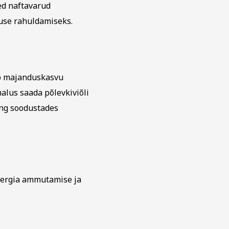
ed naftavarud
luse rahuldamiseks.
ib majanduskasvu
malus saada põlevkiviõli
ing soodustades
nergia ammutamise ja