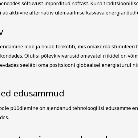
hendades sõltuvust imporditud naftast. Kuna traditsioonilis
i atraktiivne alternatiiv ülemaailmse kasvava energianõud
v
rendamine loob ja hoiab töökohti, mis omakorda stimuleer
kondades. Olulisi põlevkivivarusid omavatel riikidel on või
gevdades seeläbi oma positsiooni globaalsel energiaturul n
ised edusammud
poole püüdlemine on ajendanud tehnoloogilisi edusamme e
des.