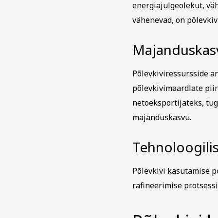
energiajulgeolekut, vä
vähenevad, on põlevkiv
Majanduskas
Põlevkiviressursside a
põlevkivimaardlate piir
netoeksportijateks, tu
majanduskasvu.
Tehnoloogil
Põlevkivi kasutamise 
rafineerimise protsessi