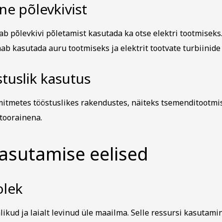
ne põlevkivist
aab põlevkivi põletamist kasutada ka otse elektri tootmiseks
ab kasutada auru tootmiseks ja elektrit tootvate turbiinide
stuslik kasutus
mitmetes tööstuslikes rakendustes, näiteks tsemenditootmis
 toorainena.
kasutamise eelised
olek
likud ja laialt levinud üle maailma. Selle ressursi kasutam