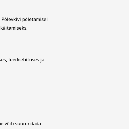
. Põlevkivi põletamisel
 käitamiseks.
es, teedeehituses ja
ine võib suurendada