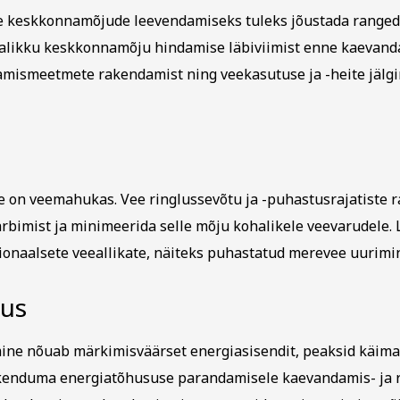
e keskkonnamõjude leevendamiseks tuleks jõustada ranged 
jalikku keskkonnamõju hindamise läbiviimist enne kaevand
mismeetmete rakendamist ning veekasutuse ja -heite jälgi
s
 on veemahukas. Vee ringlussevõtu ja -puhastusrajatiste 
rbimist ja minimeerida selle mõju kohalikele veevarudele. 
onaalsete veeallikate, näiteks puhastatud merevee uurimi
sus
tmine nõuab märkimisväärset energiasisendit, peaksid käima
enduma energiatõhususe parandamisele kaevandamis- ja r