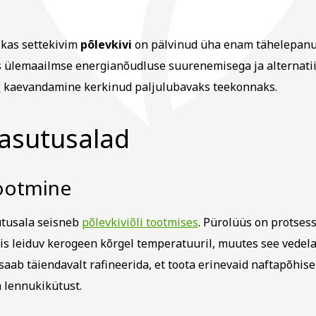
ikas settekivim
põlevkivi
on pälvinud üha enam tähelepanu 
s ülemaailmse energianõudluse suurenemisega ja alternati
i
kaevandamine kerkinud paljulubavaks teekonnaks.
kasutusalad
tootmine
utusala seisneb
põlevkiviõli tootmises
. Pürolüüs on protsess
s leiduv kerogeen kõrgel temperatuuril, muutes see vedel
i saab täiendavalt rafineerida, et toota erinevaid naftapõhise
a lennukikütust.