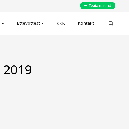
Teata näidud
d
Ettevõttest
KKK
Kontakt
s 2019