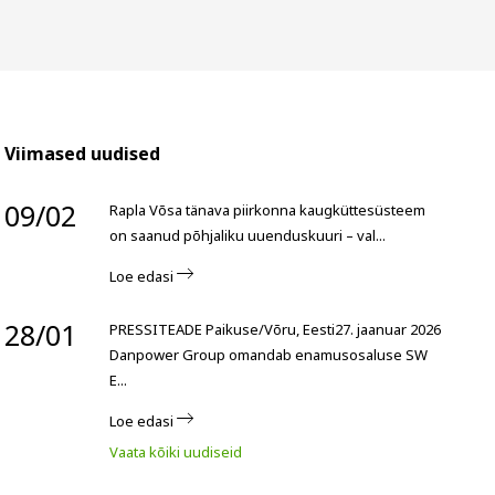
Viimased uudised
09/02
Rapla Võsa tänava piirkonna kaugküttesüsteem
on saanud põhjaliku uuenduskuuri – val...
Loe edasi
28/01
PRESSITEADE Paikuse/Võru, Eesti27. jaanuar 2026
Danpower Group omandab enamusosaluse SW
E...
Loe edasi
Vaata kõiki uudiseid