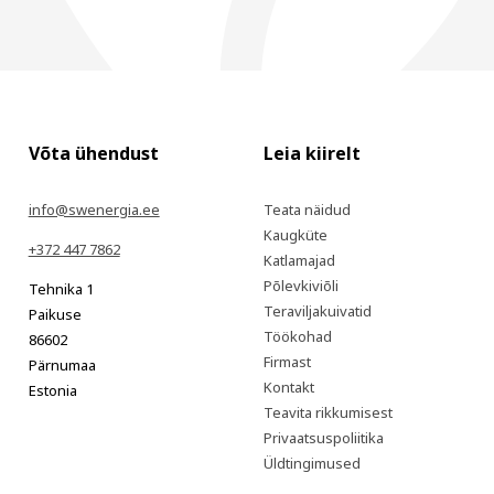
Võta ühendust
Leia kiirelt
info@swenergia.ee
Teata näidud
Kaugküte
+372 447 7862
Katlamajad
Põlevkiviõli
Tehnika 1
Teraviljakuivatid
Paikuse
Töökohad
86602
Firmast
Pärnumaa
Kontakt
Estonia
Teavita rikkumisest
Privaatsuspoliitika
Üldtingimused