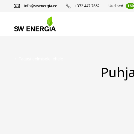
info@swenergia.ee
+372 447 7862
Uudised
160
Tagasi eelmisele lehele
Puhja